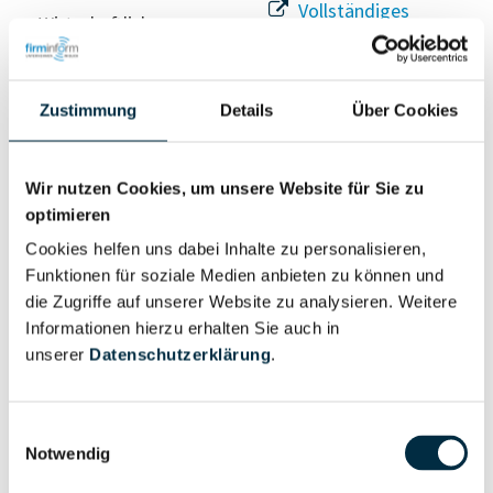
Vollständiges
Wirtschaftlich
Unternehmensprofil
Berechtigter
anfragen
Zustimmung
Details
Über Cookies
Eigentums- und Kontrollstruktur
Wir nutzen Cookies, um unsere Website für Sie zu
optimieren
Vollständiges
Cookies helfen uns dabei Inhalte zu personalisieren,
Gesellschafterstruktur
Unternehmensprofil
Funktionen für soziale Medien anbieten zu können und
anfragen
die Zugriffe auf unserer Website zu analysieren. Weitere
Informationen hierzu erhalten Sie auch in
unserer
Datenschutzerklärung
.
Vollständiges
Unternehmensnetzwerk
Unternehmensprofil
anfragen
Einwilligungsauswahl
Notwendig