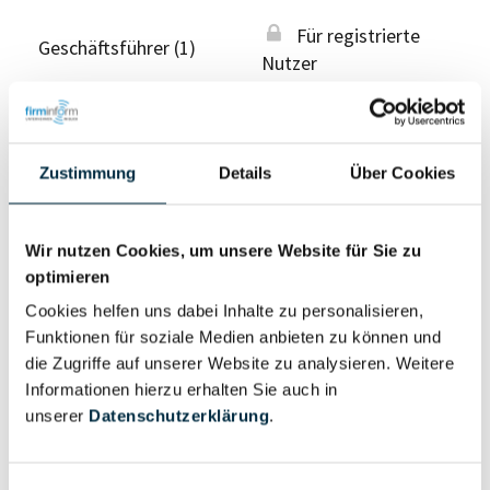
Für registrierte
Geschäftsführer (1)
Nutzer
Vollständiges
Wirtschaftlich
Unternehmensprofil
Zustimmung
Details
Über Cookies
Berechtigter
anfragen
Wir nutzen Cookies, um unsere Website für Sie zu
optimieren
Eigentums- und Kontrollstruktur
Cookies helfen uns dabei Inhalte zu personalisieren,
Funktionen für soziale Medien anbieten zu können und
die Zugriffe auf unserer Website zu analysieren. Weitere
Vollständiges
Informationen hierzu erhalten Sie auch in
Gesellschafterstruktur
Unternehmensprofil
unserer
Datenschutzerklärung
.
anfragen