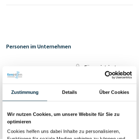
Personen im Unternehmen
Für registrierte
Geschäftsführer (1)
Nutzer
Zustimmung
Details
Über Cookies
Für registrierte
Prokurist (1)
Nutzer
Wir nutzen Cookies, um unsere Website für Sie zu
optimieren
Vollständiges
Wirtschaftlich
Cookies helfen uns dabei Inhalte zu personalisieren,
Unternehmensprofil
Berechtigter
Funktionen für soziale Medien anbieten zu können und