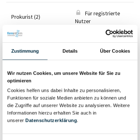
Für registrierte
Prokurist (2)
Nutzer
Vollständiges
Wirtschaftlich
Unternehmensprofil
Zustimmung
Details
Über Cookies
Berechtigter
anfragen
Wir nutzen Cookies, um unsere Website für Sie zu
optimieren
Eigentums- und Kontrollstruktur
Cookies helfen uns dabei Inhalte zu personalisieren,
Funktionen für soziale Medien anbieten zu können und
die Zugriffe auf unserer Website zu analysieren. Weitere
Vollständiges
Informationen hierzu erhalten Sie auch in
Gesellschafterstruktur
Unternehmensprofil
unserer
Datenschutzerklärung
.
anfragen