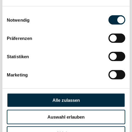
Gesellschafterstruktur
Unternehmensprofil
anfragen
Einwilligungsauswahl
Notwendig
Vollständiges
Unternehmensnetzwerk
Unternehmensprofil
Präferenzen
anfragen
Statistiken
Vollständiges
Wirtschaftlich
Unternehmensprofil
Berechtigten Pfad
Marketing
anfragen
Alle zulassen
Risikoinformationen
Auswahl erlauben
Vollständiges
PEP- und