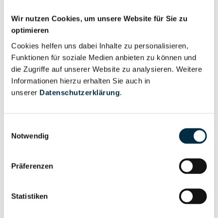
Personen im Unternehmen
Wir nutzen Cookies, um unsere Website für Sie zu
optimieren
Cookies helfen uns dabei Inhalte zu personalisieren,
Für registrierte
Geschäftsführer (1)
Funktionen für soziale Medien anbieten zu können und
Nutzer
die Zugriffe auf unserer Website zu analysieren. Weitere
Informationen hierzu erhalten Sie auch in
unserer
Datenschutzerklärung
.
Vollständiges
Wirtschaftlich
Unternehmensprofil
Berechtigter
anfragen
Einwilligungsauswahl
Notwendig
Eigentums- und Kontrollstruktur
Präferenzen
Vollständiges
Statistiken
Gesellschafterstruktur
Unternehmensprofil