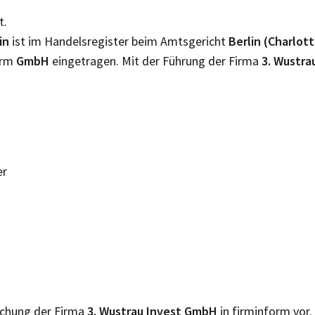
t.
lin
ist im Handelsregister beim Amtsgericht
Berlin (Charlot
orm
GmbH
eingetragen. Mit der Führung der Firma
3. Wustr
er
lichung der Firma
3. Wustrau Invest GmbH
in firminform vor.