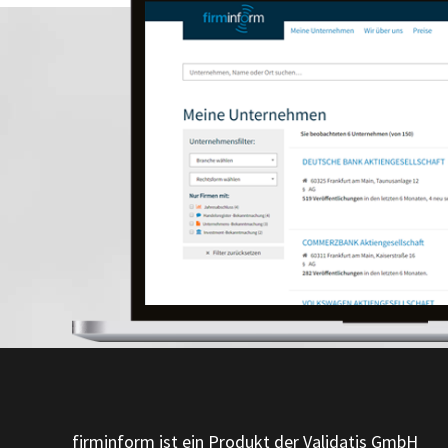
firminform ist ein Produkt der Validatis GmbH