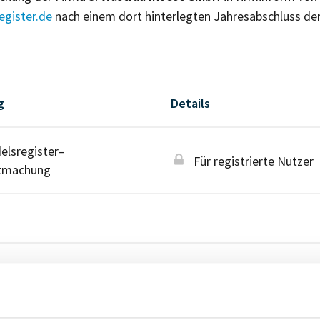
gister.de
nach einem dort hinterlegten Jahresabschluss de
g
Details
lsregister–
Für registrierte Nutzer
tmachung