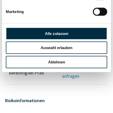
Vollständiges
Gesellschafterstruktur
Unternehmensprofil
Marketing
anfragen
Vollständiges
Alle zulassen
Unternehmensnetzwerk
Unternehmensprofil
anfragen
Auswahl erlauben
Ablehnen
Vollständiges
Wirtschaftlich
Unternehmensprofil
Berechtigten Pfad
anfragen
Risikoinformationen