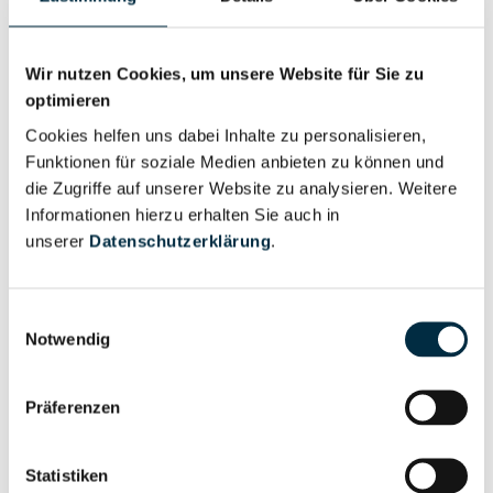
Wir nutzen Cookies, um unsere Website für Sie zu
Personen im Unternehmen
optimieren
Cookies helfen uns dabei Inhalte zu personalisieren,
Funktionen für soziale Medien anbieten zu können und
Für registrierte
Geschäftsführer (1)
die Zugriffe auf unserer Website zu analysieren. Weitere
Nutzer
Informationen hierzu erhalten Sie auch in
unserer
Datenschutzerklärung
.
Vollständiges
Wirtschaftlich
Unternehmensprofil
Berechtigter
Einwilligungsauswahl
anfragen
Notwendig
Präferenzen
Eigentums- und Kontrollstruktur
Statistiken