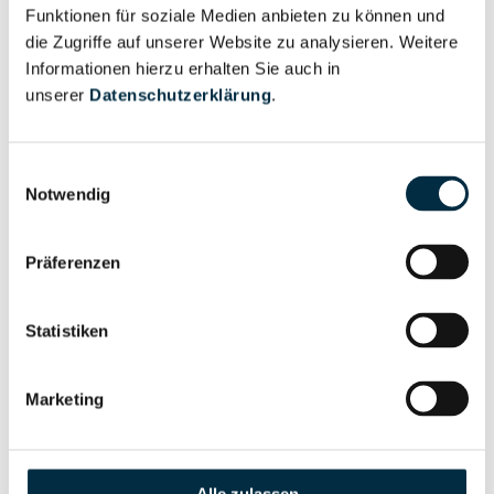
Unternehmensprofil
Funktionen für soziale Medien anbieten zu können und
Berechtigter
anfragen
die Zugriffe auf unserer Website zu analysieren. Weitere
Informationen hierzu erhalten Sie auch in
unserer
Datenschutzerklärung
.
Eigentums- und Kontrollstruktur
Einwilligungsauswahl
Notwendig
Vollständiges
Gesellschafterstruktur
Unternehmensprofil
Präferenzen
anfragen
Statistiken
Vollständiges
Unternehmensnetzwerk
Unternehmensprofil
Marketing
anfragen
Vollständiges
Wirtschaftlich