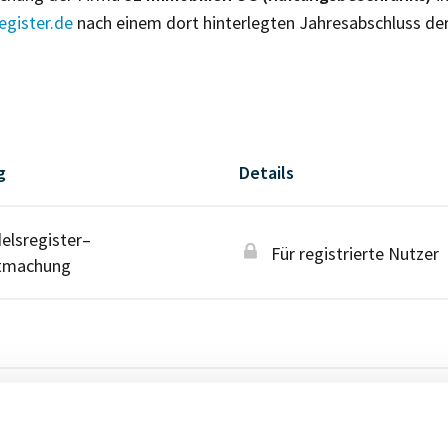
gister.de
nach einem dort hinterlegten Jahresabschluss de
g
Details
lsregister–
Für registrierte Nutzer
tmachung