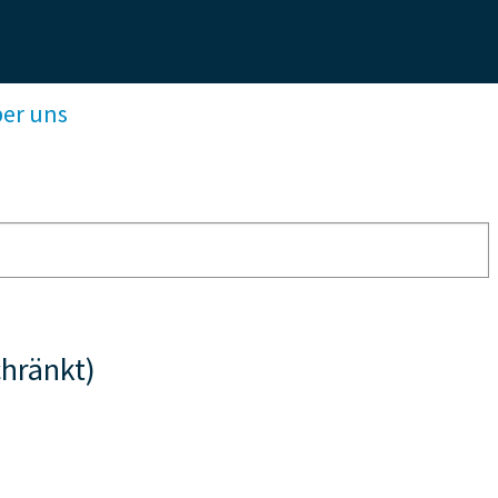
ber uns
hränkt)