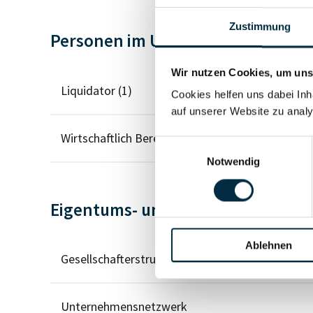
Zustimmung
Personen im Unternehmen
Wir nutzen Cookies, um unse
Liquidator (1)
Cookies helfen uns dabei Inh
auf unserer Website zu analy
Wirtschaftlich Berechtigter
Einwilligungsauswahl
Notwendig
Eigentums- und Kontrollstruktur
Ablehnen
Gesellschafterstruktur
Unternehmensnetzwerk