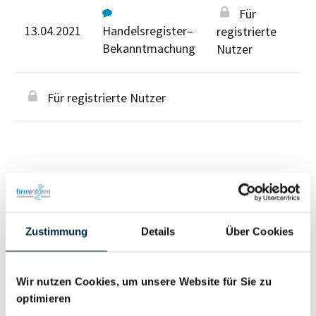
Für
13.04.2021
Handelsregister–
registrierte
Bekanntmachung
Nutzer
Für registrierte Nutzer
Personen im Unternehmen
Zustimmung
Details
Über Cookies
Für registrierte
Geschäftsführer (1)
Nutzer
Wir nutzen Cookies, um unsere Website für Sie zu
optimieren