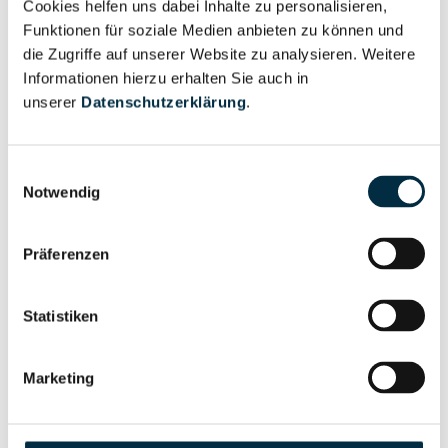
Cookies helfen uns dabei Inhalte zu personalisieren,
Vollständiges
Wirtschaftlich
Funktionen für soziale Medien anbieten zu können und
Unternehmensprofil
Berechtigter
die Zugriffe auf unserer Website zu analysieren. Weitere
anfragen
Informationen hierzu erhalten Sie auch in
unserer
Datenschutzerklärung
.
Eigentums- und Kontrollstruktur
Einwilligungsauswahl
Notwendig
Vollständiges
Gesellschafterstruktur
Unternehmensprofil
Präferenzen
anfragen
Statistiken
Vollständiges
Unternehmensnetzwerk
Unternehmensprofil
Marketing
anfragen