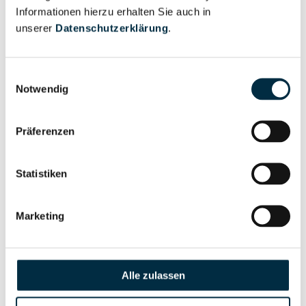
Informationen hierzu erhalten Sie auch in
Eigentums- und Kontrollstruktur
unserer
Datenschutzerklärung
.
Vollständiges
Einwilligungsauswahl
Gesellschafterstruktur
Unternehmensprofil
Notwendig
anfragen
Präferenzen
Vollständiges
Unternehmensnetzwerk
Unternehmensprofil
Statistiken
anfragen
Marketing
Vollständiges
Wirtschaftlich
Unternehmensprofil
Berechtigten Pfad
anfragen
Alle zulassen