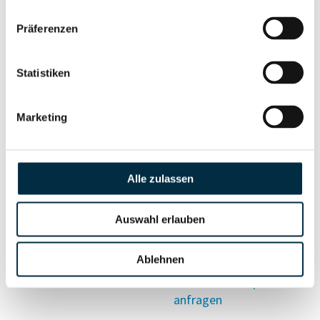
Vollständiges
Präferenzen
Wirtschaftlich
Unternehmensprofil
Berechtigten Pfad
anfragen
Statistiken
Marketing
Risikoinformationen
Vollständiges
Alle zulassen
PEP- und
Unternehmensprofil
Sanktionslistenstatus
anfragen
Auswahl erlauben
Ablehnen
Vollständiges
Insolvenzinformationen
Unternehmensprofil
anfragen