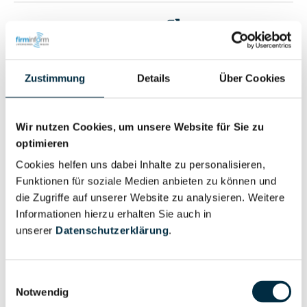
Vollständiges
Wirtschaftlich
Unternehmensprofil
Berechtigter
anfragen
Zustimmung
Details
Über Cookies
Eigentums- und Kontrollstruktur
Wir nutzen Cookies, um unsere Website für Sie zu
optimieren
Cookies helfen uns dabei Inhalte zu personalisieren,
Vollständiges
Funktionen für soziale Medien anbieten zu können und
Gesellschafterstruktur
Unternehmensprofil
die Zugriffe auf unserer Website zu analysieren. Weitere
anfragen
Informationen hierzu erhalten Sie auch in
unserer
Datenschutzerklärung
.
Vollständiges
Unternehmensnetzwerk
Unternehmensprofil
Einwilligungsauswahl
anfragen
Notwendig