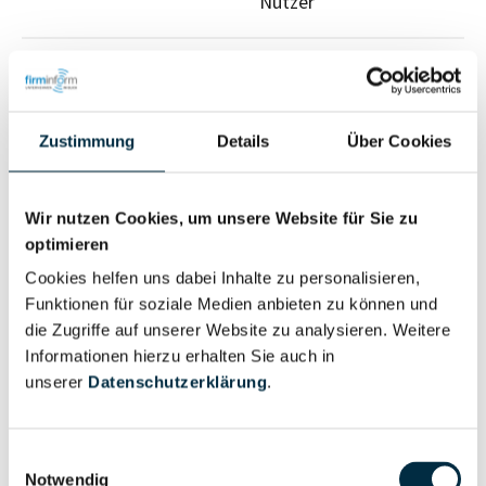
Nutzer
Vollständiges
Wirtschaftlich
Unternehmensprofil
Berechtigter
anfragen
Zustimmung
Details
Über Cookies
Wir nutzen Cookies, um unsere Website für Sie zu
Eigentums- und Kontrollstruktur
optimieren
Cookies helfen uns dabei Inhalte zu personalisieren,
Vollständiges
Funktionen für soziale Medien anbieten zu können und
Gesellschafterstruktur
die Zugriffe auf unserer Website zu analysieren. Weitere
Unternehmensprofil
Informationen hierzu erhalten Sie auch in
anfragen
unserer
Datenschutzerklärung
.
Vollständiges
Einwilligungsauswahl
Unternehmensnetzwerk
Unternehmensprofil
Notwendig