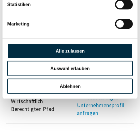
Eigentums- und Kontrollstruktur
Statistiken
Vollständiges
Marketing
Gesellschafterstruktur
Unternehmensprofil
anfragen
Alle zulassen
Vollständiges
Unternehmensnetzwerk
Unternehmensprofil
Auswahl erlauben
anfragen
Ablehnen
Vollständiges
Wirtschaftlich
Unternehmensprofil
Berechtigten Pfad
anfragen