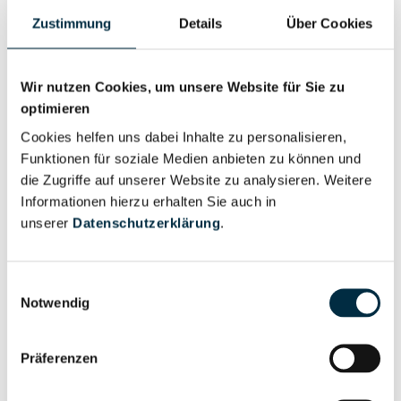
Zustimmung
Details
Über Cookies
Wir nutzen Cookies, um unsere Website für Sie zu
optimieren
Personen im Unternehmen
Cookies helfen uns dabei Inhalte zu personalisieren,
Funktionen für soziale Medien anbieten zu können und
die Zugriffe auf unserer Website zu analysieren. Weitere
Für registrierte
Informationen hierzu erhalten Sie auch in
Geschäftsführer (1)
Nutzer
unserer
Datenschutzerklärung
.
Vollständiges
Einwilligungsauswahl
Wirtschaftlich
Unternehmensprofil
Notwendig
Berechtigter
anfragen
Präferenzen