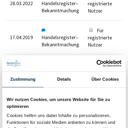
28.03.2022
Handelsregister–
registrierte
Bekanntmachung
Nutzer
Für
17.04.2019
Handelsregister–
registrierte
Bekanntmachung
Nutzer
Für
04.07.2018
Handelsregister–
registrierte
Bekanntmachung
Nutzer
Zustimmung
Details
Über Cookies
Für registrierte Nutzer
Wir nutzen Cookies, um unsere Website für Sie zu
optimieren
Cookies helfen uns dabei Inhalte zu personalisieren,
Funktionen für soziale Medien anbieten zu können und