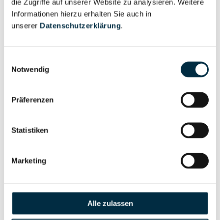
die Zugriffe auf unserer Website zu analysieren. Weitere
Informationen hierzu erhalten Sie auch in
unserer
Datenschutzerklärung
.
Eigentums- und Kontrollstruktur
Einwilligungsauswahl
Vollständiges
Notwendig
Gesellschafterstruktur
Unternehmensprofil
anfragen
Präferenzen
Vollständiges
Statistiken
Unternehmensnetzwerk
Unternehmensprofil
anfragen
Marketing
Vollständiges
Wirtschaftlich
Unternehmensprofil
Berechtigten Pfad
anfragen
Alle zulassen