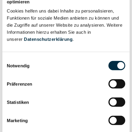
optimieren
Nutzer
Cookies helfen uns dabei Inhalte zu personalisieren,
Funktionen für soziale Medien anbieten zu können und
Vollständiges
die Zugriffe auf unserer Website zu analysieren. Weitere
Wirtschaftlich
Unternehmensprofil
Informationen hierzu erhalten Sie auch in
Berechtigter
anfragen
unserer
Datenschutzerklärung
.
Einwilligungsauswahl
Notwendig
Eigentums- und Kontrollstruktur
Präferenzen
Vollständiges
Gesellschafterstruktur
Unternehmensprofil
anfragen
Statistiken
Vollständiges
Marketing
Unternehmensnetzwerk
Unternehmensprofil