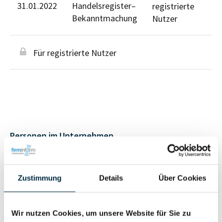
31.01.2022
Handelsregister–
registrierte
Bekanntmachung
Nutzer
Für registrierte Nutzer
Personen im Unternehmen
Für registrierte
Geschäftsführer (3)
Zustimmung
Details
Über Cookies
Nutzer
Wir nutzen Cookies, um unsere Website für Sie zu
Für registrierte
Prokurist (2)