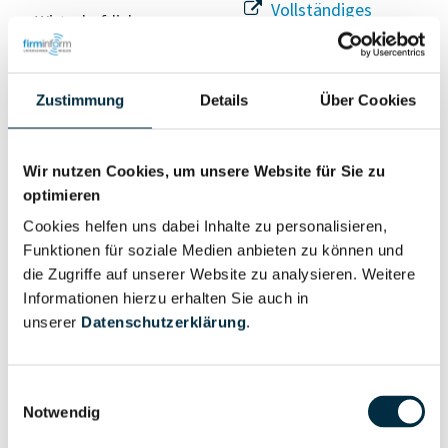
Vollständiges
Wirtschaftlich
Unternehmensprofil
Berechtigter
anfragen
Zustimmung
Details
Über Cookies
Eigentums- und Kontrollstruktur
Wir nutzen Cookies, um unsere Website für Sie zu
optimieren
Vollständiges
Cookies helfen uns dabei Inhalte zu personalisieren,
Gesellschafterstruktur
Unternehmensprofil
Funktionen für soziale Medien anbieten zu können und
anfragen
die Zugriffe auf unserer Website zu analysieren. Weitere
Informationen hierzu erhalten Sie auch in
unserer
Datenschutzerklärung
.
Vollständiges
Unternehmensnetzwerk
Unternehmensprofil
anfragen
Einwilligungsauswahl
Notwendig