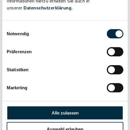
Informationen hierzu erhalten Sie auch in
Eigentums- und Kontrollstruktur
unserer
Datenschutzerklärung
.
Vollständiges
Einwilligungsauswahl
Gesellschafterstruktur
Unternehmensprofil
Notwendig
anfragen
Präferenzen
Vollständiges
Unternehmensnetzwerk
Unternehmensprofil
Statistiken
anfragen
Marketing
Vollständiges
Wirtschaftlich
Unternehmensprofil
Berechtigten Pfad
anfragen
Alle zulassen
Auswahl erlauben