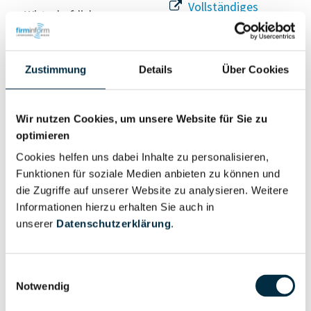
Vollständiges
Wirtschaftlich
Unternehmensprofil
Berechtigter
anfragen
Zustimmung
Details
Über Cookies
Eigentums- und Kontrollstruktur
Wir nutzen Cookies, um unsere Website für Sie zu
optimieren
Vollständiges
Cookies helfen uns dabei Inhalte zu personalisieren,
Gesellschafterstruktur
Unternehmensprofil
Funktionen für soziale Medien anbieten zu können und
anfragen
die Zugriffe auf unserer Website zu analysieren. Weitere
Informationen hierzu erhalten Sie auch in
unserer
Datenschutzerklärung
.
Vollständiges
Unternehmensnetzwerk
Unternehmensprofil
anfragen
Einwilligungsauswahl
Notwendig