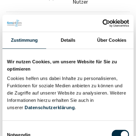
Nutzer
Vollständiges
Wirtschaftlich
Unternehmensprofil
Berechtigter
anfragen
Zustimmung
Details
Über Cookies
Wir nutzen Cookies, um unsere Website für Sie zu
Eigentums- und Kontrollstruktur
optimieren
Cookies helfen uns dabei Inhalte zu personalisieren,
Funktionen für soziale Medien anbieten zu können und
Vollständiges
die Zugriffe auf unserer Website zu analysieren. Weitere
Gesellschafterstruktur
Unternehmensprofil
Informationen hierzu erhalten Sie auch in
anfragen
unserer
Datenschutzerklärung
.
Vollständiges
Einwilligungsauswahl
Unternehmensnetzwerk
Unternehmensprofil
Notwendig