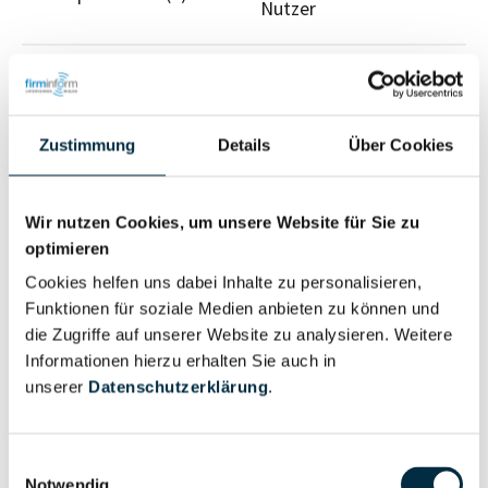
Nutzer
Vollständiges
Wirtschaftlich
Unternehmensprofil
Berechtigter
anfragen
Zustimmung
Details
Über Cookies
Wir nutzen Cookies, um unsere Website für Sie zu
Eigentums- und Kontrollstruktur
optimieren
Cookies helfen uns dabei Inhalte zu personalisieren,
Funktionen für soziale Medien anbieten zu können und
Vollständiges
die Zugriffe auf unserer Website zu analysieren. Weitere
Gesellschafterstruktur
Unternehmensprofil
Informationen hierzu erhalten Sie auch in
anfragen
unserer
Datenschutzerklärung
.
Vollständiges
Einwilligungsauswahl
Unternehmensnetzwerk
Unternehmensprofil
Notwendig