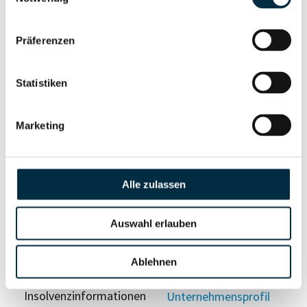
anfragen
Präferenzen
Vollständiges
Wirtschaftlich
Unternehmensprofil
Berechtigten Pfad
Statistiken
anfragen
Marketing
Risikoinformationen
Alle zulassen
Vollständiges
PEP- und
Unternehmensprofil
Sanktionslistenstatus
Auswahl erlauben
anfragen
Ablehnen
Vollständiges
Insolvenzinformationen
Unternehmensprofil