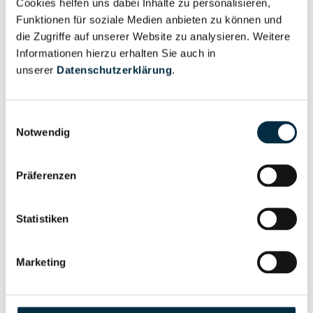
Cookies helfen uns dabei Inhalte zu personalisieren,
Vollständiges
Wirtschaftlich
Funktionen für soziale Medien anbieten zu können und
Unternehmensprofil
Berechtigter
die Zugriffe auf unserer Website zu analysieren. Weitere
anfragen
Informationen hierzu erhalten Sie auch in
unserer
Datenschutzerklärung
.
Eigentums- und Kontrollstruktur
Einwilligungsauswahl
Notwendig
Vollständiges
Gesellschafterstruktur
Unternehmensprofil
Präferenzen
anfragen
Statistiken
Vollständiges
Unternehmensnetzwerk
Unternehmensprofil
Marketing
anfragen