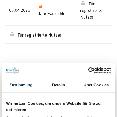
Für
07.04.2026
registrierte
Jahresabschluss
Nutzer
Für registrierte Nutzer
Personen im Unternehmen
Zustimmung
Details
Über Cookies
Für registrierte
Geschäftsführer (2)
Nutzer
Wir nutzen Cookies, um unsere Website für Sie zu
optimieren