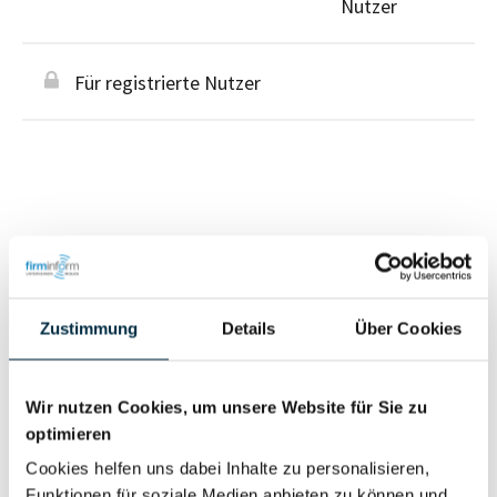
Nutzer
Für registrierte Nutzer
Personen im Unternehmen
Zustimmung
Details
Über Cookies
Für registrierte
Geschäftsführer (1)
Nutzer
Wir nutzen Cookies, um unsere Website für Sie zu
optimieren
Vollständiges
Wirtschaftlich
Cookies helfen uns dabei Inhalte zu personalisieren,
Unternehmensprofil
Berechtigter
Funktionen für soziale Medien anbieten zu können und