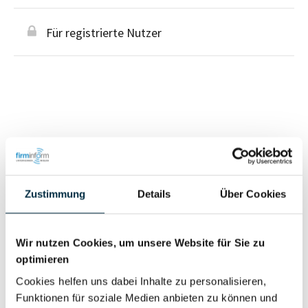
Für registrierte Nutzer
Personen im Unternehmen
Für registrierte
Zustimmung
Details
Über Cookies
Geschäftsführer (1)
Nutzer
Wir nutzen Cookies, um unsere Website für Sie zu
Vollständiges
optimieren
Wirtschaftlich
Unternehmensprofil
Cookies helfen uns dabei Inhalte zu personalisieren,
Berechtigter
anfragen
Funktionen für soziale Medien anbieten zu können und