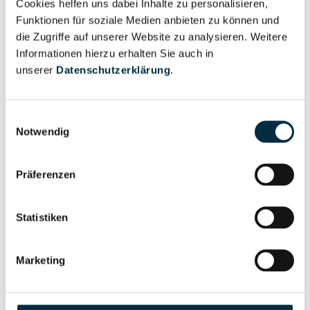
Cookies helfen uns dabei Inhalte zu personalisieren,
Vollständiges
Wirtschaftlich
Funktionen für soziale Medien anbieten zu können und
Unternehmensprofil
Berechtigter
die Zugriffe auf unserer Website zu analysieren. Weitere
anfragen
Informationen hierzu erhalten Sie auch in
unserer
Datenschutzerklärung
.
Eigentums- und Kontrollstruktur
Einwilligungsauswahl
Notwendig
Vollständiges
Gesellschafterstruktur
Unternehmensprofil
Präferenzen
anfragen
Statistiken
Vollständiges
Unternehmensnetzwerk
Unternehmensprofil
Marketing
anfragen