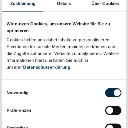
Zustimmung
Details
Über Cookies
Wir nutzen Cookies, um unsere Website für Sie zu
optimieren
Personen im Unternehmen
Cookies helfen uns dabei Inhalte zu personalisieren,
Funktionen für soziale Medien anbieten zu können und
die Zugriffe auf unserer Website zu analysieren. Weitere
Für registrierte
Vorstandsmitglied (3)
Informationen hierzu erhalten Sie auch in
Nutzer
unserer
Datenschutzerklärung
.
Vollständiges
Wirtschaftlich
Einwilligungsauswahl
Unternehmensprofil
Berechtigter
Notwendig
anfragen
Präferenzen
Eigentums- und Kontrollstruktur