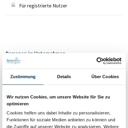
Für registrierte Nutzer
Personen im Unternehmen
Für registrierte
Geschäftsführer (1)
Zustimmung
Details
Über Cookies
Nutzer
Wir nutzen Cookies, um unsere Website für Sie zu
Vollständiges
Wirtschaftlich
optimieren
Unternehmensprofil
Berechtigter
anfragen
Cookies helfen uns dabei Inhalte zu personalisieren,
Funktionen für soziale Medien anbieten zu können und
die Zugriffe auf unserer Website zu analysieren. Weitere