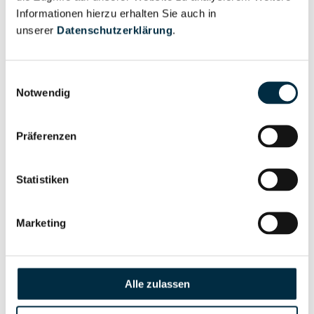
Informationen hierzu erhalten Sie auch in
Eigentums- und Kontrollstruktur
unserer
Datenschutzerklärung
.
Vollständiges
Einwilligungsauswahl
Notwendig
Gesellschafterstruktur
Unternehmensprofil
anfragen
Präferenzen
Vollständiges
Unternehmensnetzwerk
Unternehmensprofil
Statistiken
anfragen
Marketing
Vollständiges
Wirtschaftlich
Unternehmensprofil
Berechtigten Pfad
anfragen
Alle zulassen