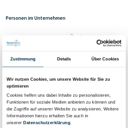
Personen im Unternehmen
Für registrierte
Geschäftsführer (1)
Nutzer
Zustimmung
Details
Über Cookies
Vollständiges
Wirtschaftlich
Unternehmensprofil
Berechtigter
anfragen
Wir nutzen Cookies, um unsere Website für Sie zu
optimieren
Cookies helfen uns dabei Inhalte zu personalisieren,
Funktionen für soziale Medien anbieten zu können und
Eigentums- und Kontrollstruktur
die Zugriffe auf unserer Website zu analysieren. Weitere
Informationen hierzu erhalten Sie auch in
unserer
Datenschutzerklärung
.
Vollständiges