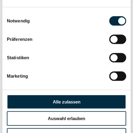
Gesellschafterstruktur
Unternehmensprofil
anfragen
Einwilligungsauswahl
Notwendig
Vollständiges
Unternehmensnetzwerk
Unternehmensprofil
Präferenzen
anfragen
Statistiken
Vollständiges
Wirtschaftlich
Unternehmensprofil
Marketing
Berechtigten Pfad
anfragen
Alle zulassen
Risikoinformationen
Auswahl erlauben
Vollständiges