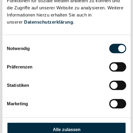
Funktionen für soziale Medien anbieten zu können und
anfragen
die Zugriffe auf unserer Website zu analysieren. Weitere
Informationen hierzu erhalten Sie auch in
unserer
Datenschutzerklärung
.
Eigentums- und Kontrollstruktur
Einwilligungsauswahl
Notwendig
Vollständiges
Gesellschafterstruktur
Unternehmensprofil
anfragen
Präferenzen
Statistiken
Vollständiges
Unternehmensnetzwerk
Unternehmensprofil
anfragen
Marketing
Vollständiges
Wirtschaftlich
Unternehmensprofil
Alle zulassen
Berechtigten Pfad