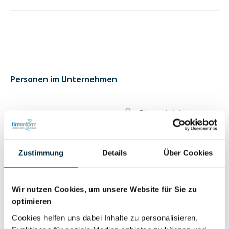
Personen im Unternehmen
Für registrierte
Geschäftsführer (1)
Nutzer
Zustimmung
Details
Über Cookies
Für registrierte
Prokurist (1)
Nutzer
Wir nutzen Cookies, um unsere Website für Sie zu
optimieren
Vollständiges
Wirtschaftlich
Cookies helfen uns dabei Inhalte zu personalisieren,
Unternehmensprofil
Berechtigter