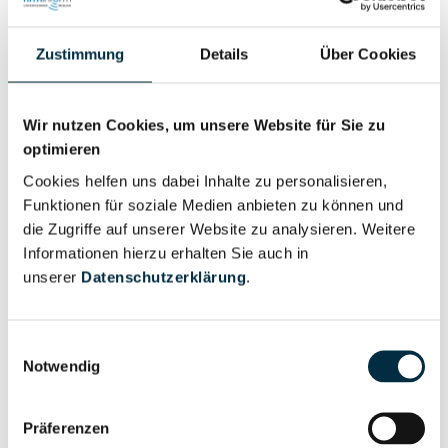
Zustimmung
Details
Über Cookies
Eigentums- und Kontrollstruktur
Wir nutzen Cookies, um unsere Website für Sie zu
Vollständiges
optimieren
Gesellschafterstruktur
Unternehmensprofil
anfragen
Cookies helfen uns dabei Inhalte zu personalisieren,
Funktionen für soziale Medien anbieten zu können und
die Zugriffe auf unserer Website zu analysieren. Weitere
Vollständiges
Informationen hierzu erhalten Sie auch in
Unternehmensnetzwerk
Unternehmensprofil
unserer
Datenschutzerklärung
.
anfragen
Einwilligungsauswahl
Vollständiges
Notwendig
Wirtschaftlich
Unternehmensprofil
Berechtigten Pfad
anfragen
Präferenzen