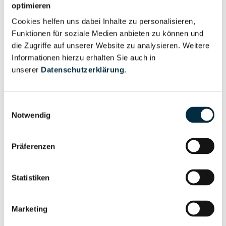
optimieren
anfragen
Cookies helfen uns dabei Inhalte zu personalisieren,
Funktionen für soziale Medien anbieten zu können und
Vollständiges
die Zugriffe auf unserer Website zu analysieren. Weitere
Wirtschaftlich
Unternehmensprofil
Informationen hierzu erhalten Sie auch in
Berechtigten Pfad
anfragen
unserer
Datenschutzerklärung
.
Einwilligungsauswahl
Notwendig
Risikoinformationen
Präferenzen
Vollständiges
PEP- und
Unternehmensprofil
Sanktionslistenstatus
anfragen
Statistiken
Marketing
Vollständiges
Insolvenzinformationen
Unternehmensprofil