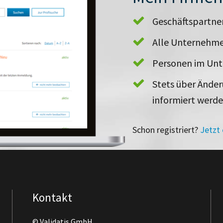
Geschäftspartn
Alle Unternehme
Personen im Un
Stets über Ände
informiert werd
Schon registriert?
Jetzt
Kontakt
© Validatis GmbH