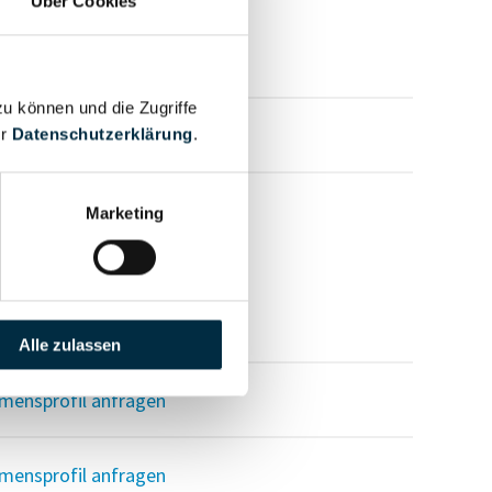
Über Cookies
zu können und die Zugriffe
mensprofil anfragen
er
Datenschutzerklärung
.
Marketing
mensprofil anfragen
Alle zulassen
mensprofil anfragen
mensprofil anfragen