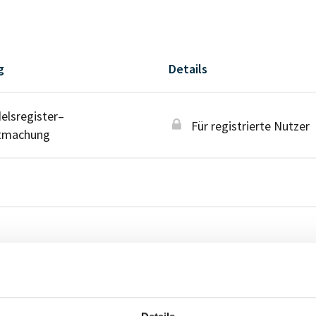
g
Details
lsregister–
Für registrierte Nutzer
tmachung