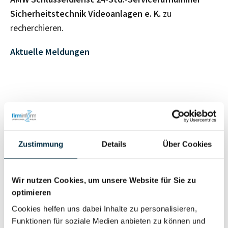
Sicherheitstechnik Videoanlagen e. K.
zu
recherchieren.
Aktuelle Meldungen
Personen im Unternehmen
Für registrierte
Zustimmung
Details
Über Cookies
Inhaber (1)
Nutzer
Wir nutzen Cookies, um unsere Website für Sie zu
Vollständiges
optimieren
Wirtschaftlich
Unternehmensprofil
Cookies helfen uns dabei Inhalte zu personalisieren,
Berechtigter
anfragen
Funktionen für soziale Medien anbieten zu können und