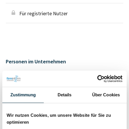
Für registrierte Nutzer
Personen im Unternehmen
Für registrierte
Geschäftsführer (1)
Nutzer
Zustimmung
Details
Über Cookies
Für registrierte
Prokurist (1)
Nutzer
Wir nutzen Cookies, um unsere Website für Sie zu
optimieren