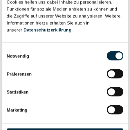
Cookies helfen uns dabei Inhalte zu personalisieren,
Vollständiges
Wirtschaftlich
Funktionen für soziale Medien anbieten zu können und
Unternehmensprofil
Berechtigter
die Zugriffe auf unserer Website zu analysieren. Weitere
anfragen
Informationen hierzu erhalten Sie auch in
unserer
Datenschutzerklärung
.
Eigentums- und Kontrollstruktur
Einwilligungsauswahl
Notwendig
Vollständiges
Gesellschafterstruktur
Präferenzen
Unternehmensprofil
anfragen
Statistiken
Vollständiges
Unternehmensnetzwerk
Unternehmensprofil
Marketing
anfragen