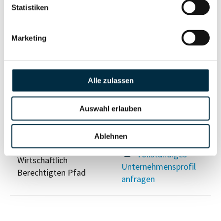
Eigentums- und Kontrollstruktur
Statistiken
Vollständiges
Marketing
Gesellschafterstruktur
Unternehmensprofil
anfragen
Alle zulassen
Vollständiges
Unternehmensnetzwerk
Unternehmensprofil
Auswahl erlauben
anfragen
Ablehnen
Vollständiges
Wirtschaftlich
Unternehmensprofil
Berechtigten Pfad
anfragen