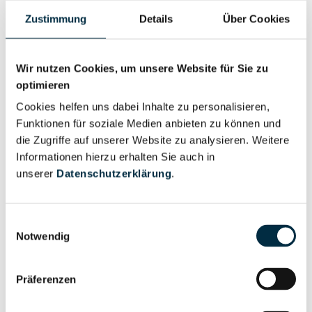
Zustimmung
Details
Über Cookies
Personen im Unternehmen
Wir nutzen Cookies, um unsere Website für Sie zu
optimieren
Für registrierte
Geschäftsführer (2)
Nutzer
Cookies helfen uns dabei Inhalte zu personalisieren,
Funktionen für soziale Medien anbieten zu können und
die Zugriffe auf unserer Website zu analysieren. Weitere
Für registrierte
Informationen hierzu erhalten Sie auch in
Liquidator (1)
Nutzer
unserer
Datenschutzerklärung
.
Vollständiges
Einwilligungsauswahl
Wirtschaftlich
Unternehmensprofil
Notwendig
Berechtigter
anfragen
Präferenzen