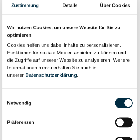
Für registrierte
Zustimmung
Details
Über Cookies
Geschäftsführer (1)
Nutzer
Wir nutzen Cookies, um unsere Website für Sie zu
Für registrierte
optimieren
Liquidator (1)
Nutzer
Cookies helfen uns dabei Inhalte zu personalisieren,
Funktionen für soziale Medien anbieten zu können und
die Zugriffe auf unserer Website zu analysieren. Weitere
Für registrierte
Prokurist (1)
Informationen hierzu erhalten Sie auch in
Nutzer
unserer
Datenschutzerklärung
.
Vollständiges
Wirtschaftlich
Einwilligungsauswahl
Unternehmensprofil
Berechtigter
Notwendig
anfragen
Präferenzen
Eigentums- und Kontrollstruktur