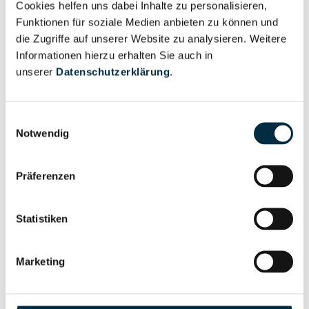
Cookies helfen uns dabei Inhalte zu personalisieren,
Vollständiges
Wirtschaftlich
Funktionen für soziale Medien anbieten zu können und
Unternehmensprofil
Berechtigter
die Zugriffe auf unserer Website zu analysieren. Weitere
anfragen
Informationen hierzu erhalten Sie auch in
unserer
Datenschutzerklärung
.
Eigentums- und Kontrollstruktur
Einwilligungsauswahl
Notwendig
Vollständiges
Gesellschafterstruktur
Präferenzen
Unternehmensprofil
anfragen
Statistiken
Vollständiges
Unternehmensnetzwerk
Unternehmensprofil
Marketing
anfragen