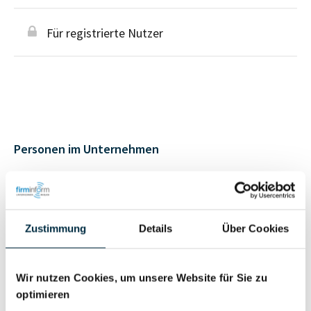
Für registrierte Nutzer
Personen im Unternehmen
Für registrierte
Geschäftsführer (1)
Nutzer
Zustimmung
Details
Über Cookies
Für registrierte
Liquidator (2)
Nutzer
Wir nutzen Cookies, um unsere Website für Sie zu
optimieren