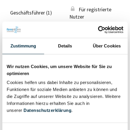
Für registrierte
Geschäftsführer (1)
Nutzer
Vollständiges
Wirtschaftlich
Unternehmensprofil
Zustimmung
Details
Über Cookies
Berechtigter
anfragen
Wir nutzen Cookies, um unsere Website für Sie zu
optimieren
Eigentums- und Kontrollstruktur
Cookies helfen uns dabei Inhalte zu personalisieren,
Funktionen für soziale Medien anbieten zu können und
die Zugriffe auf unserer Website zu analysieren. Weitere
Vollständiges
Informationen hierzu erhalten Sie auch in
Gesellschafterstruktur
Unternehmensprofil
unserer
Datenschutzerklärung
.
anfragen