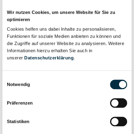
Für registrierte
Geschäftsführer (1)
Nutzer
Wir nutzen Cookies, um unsere Website für Sie zu
optimieren
Cookies helfen uns dabei Inhalte zu personalisieren,
Für registrierte
Prokurist (1)
Funktionen für soziale Medien anbieten zu können und
Nutzer
die Zugriffe auf unserer Website zu analysieren. Weitere
Informationen hierzu erhalten Sie auch in
unserer
Datenschutzerklärung
.
Vollständiges
Wirtschaftlich
Unternehmensprofil
Berechtigter
anfragen
Einwilligungsauswahl
Notwendig
Eigentums- und Kontrollstruktur
Präferenzen
Statistiken
Vollständiges
Gesellschafterstruktur
Unternehmensprofil