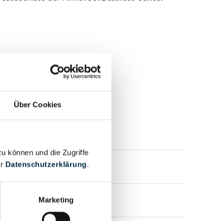
Über Cookies
mensprofil anfragen
zu können und die Zugriffe
er
Datenschutzerklärung
.
mensprofil anfragen
mensprofil anfragen
Marketing