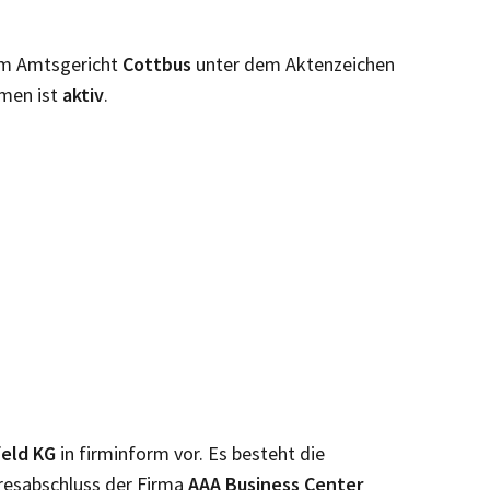
eim Amtsgericht
Cottbus
unter dem Aktenzeichen
men ist
aktiv
.
feld KG
in firminform vor. Es besteht die
resabschluss der Firma
AAA Business Center