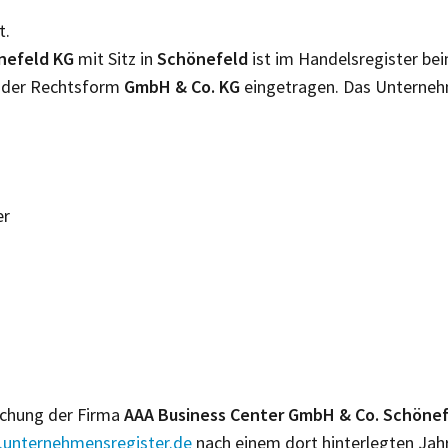
t.
nefeld KG
mit Sitz in
Schönefeld
ist im Handelsregister b
t der Rechtsform
GmbH & Co. KG
eingetragen. Das Unterneh
er
lichung der Firma
AAA Business Center GmbH & Co. Schöne
unternehmensregister.de
nach einem dort hinterlegten Jah