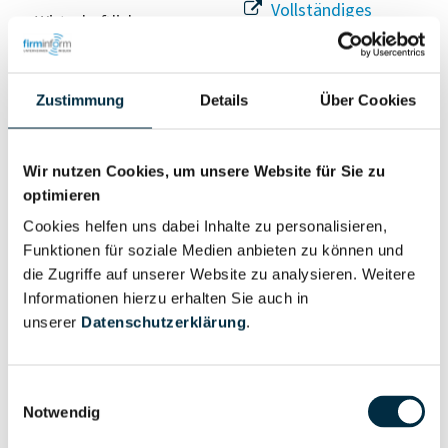
Vollständiges
Wirtschaftlich
Unternehmensprofil
Berechtigter
anfragen
Zustimmung
Details
Über Cookies
Eigentums- und Kontrollstruktur
Wir nutzen Cookies, um unsere Website für Sie zu
optimieren
Vollständiges
Cookies helfen uns dabei Inhalte zu personalisieren,
Gesellschafterstruktur
Unternehmensprofil
Funktionen für soziale Medien anbieten zu können und
anfragen
die Zugriffe auf unserer Website zu analysieren. Weitere
Informationen hierzu erhalten Sie auch in
unserer
Datenschutzerklärung
.
Vollständiges
Unternehmensnetzwerk
Unternehmensprofil
anfragen
Einwilligungsauswahl
Notwendig