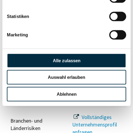
Statistiken
Risikoinformationen
Marketing
Vollständiges
PEP- und
Unternehmensprofil
Sanktionslistenstatus
Alle zulassen
anfragen
Auswahl erlauben
Vollständiges
Insolvenzinformationen
Unternehmensprofil
Ablehnen
anfragen
Vollständiges
Branchen- und
Unternehmensprofil
Länderrisiken
anfragen