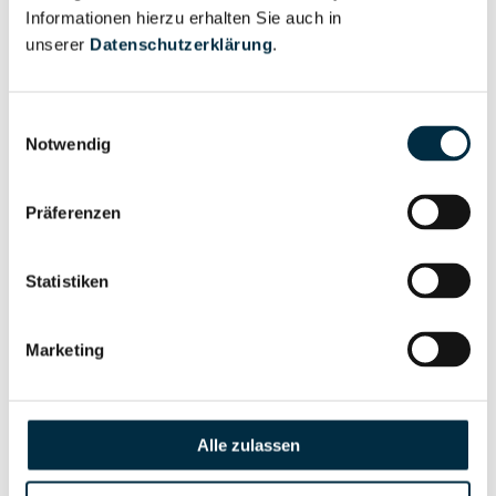
Informationen hierzu erhalten Sie auch in
Eigentums- und Kontrollstruktur
unserer
Datenschutzerklärung
.
Vollständiges
Einwilligungsauswahl
Gesellschafterstruktur
Unternehmensprofil
Notwendig
anfragen
Präferenzen
Vollständiges
Unternehmensnetzwerk
Unternehmensprofil
Statistiken
anfragen
Marketing
Vollständiges
Wirtschaftlich
Unternehmensprofil
Berechtigten Pfad
anfragen
Alle zulassen