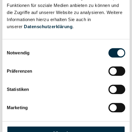
Wirtschaftlich
Unternehmensprofil
Funktionen für soziale Medien anbieten zu können und
Berechtigter
anfragen
die Zugriffe auf unserer Website zu analysieren. Weitere
Informationen hierzu erhalten Sie auch in
unserer
Datenschutzerklärung
.
Eigentums- und Kontrollstruktur
Einwilligungsauswahl
Notwendig
Vollständiges
Gesellschafterstruktur
Unternehmensprofil
Präferenzen
anfragen
Statistiken
Vollständiges
Unternehmensnetzwerk
Unternehmensprofil
Marketing
anfragen
Vollständiges