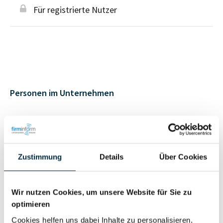
Für registrierte Nutzer
Personen im Unternehmen
Für registrierte
Inhaber (1)
Nutzer
Zustimmung
Details
Über Cookies
Für registrierte
Prokurist (1)
Nutzer
Wir nutzen Cookies, um unsere Website für Sie zu
optimieren
Vollständiges
Cookies helfen uns dabei Inhalte zu personalisieren,