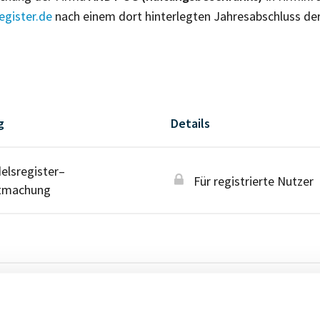
gister.de
nach einem dort hinterlegten Jahresabschluss de
g
Details
lsregister–
Für registrierte Nutzer
tmachung