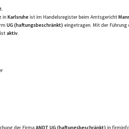
t.
z in
Karlsruhe
ist im Handelsregister beim Amtsgericht
Man
orm
UG (haftungsbeschränkt)
eingetragen. Mit der Führung
ist
aktiv
.
er
lichung der Firma
ANDT UG (haftungsbeschränkt)
in firminf