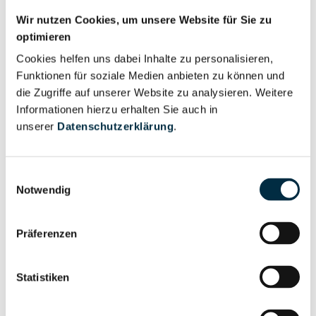
Nutzer
Wir nutzen Cookies, um unsere Website für Sie zu
optimieren
Für registrierte
Cookies helfen uns dabei Inhalte zu personalisieren,
Liquidator (1)
Nutzer
Funktionen für soziale Medien anbieten zu können und
die Zugriffe auf unserer Website zu analysieren. Weitere
Informationen hierzu erhalten Sie auch in
Vollständiges
unserer
Datenschutzerklärung
.
Wirtschaftlich
Unternehmensprofil
Berechtigter
anfragen
Einwilligungsauswahl
Notwendig
Eigentums- und Kontrollstruktur
Präferenzen
Vollständiges
Statistiken
Gesellschafterstruktur
Unternehmensprofil
anfragen