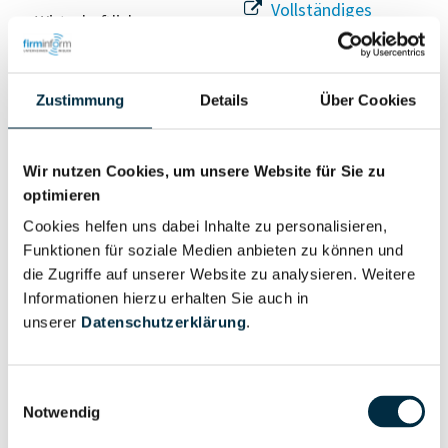
Vollständiges
Wirtschaftlich
Unternehmensprofil
Berechtigter
anfragen
Zustimmung
Details
Über Cookies
Eigentums- und Kontrollstruktur
Wir nutzen Cookies, um unsere Website für Sie zu
optimieren
Vollständiges
Cookies helfen uns dabei Inhalte zu personalisieren,
Gesellschafterstruktur
Unternehmensprofil
Funktionen für soziale Medien anbieten zu können und
anfragen
die Zugriffe auf unserer Website zu analysieren. Weitere
Informationen hierzu erhalten Sie auch in
unserer
Datenschutzerklärung
.
Vollständiges
Unternehmensnetzwerk
Unternehmensprofil
anfragen
Einwilligungsauswahl
Notwendig