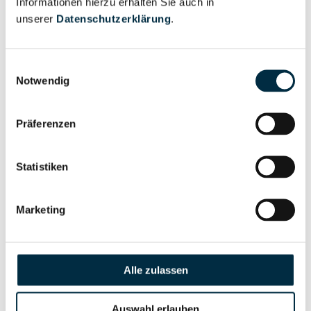
Informationen hierzu erhalten Sie auch in
Eigentums- und Kontrollstruktur
unserer
Datenschutzerklärung
.
Vollständiges
Einwilligungsauswahl
Gesellschafterstruktur
Unternehmensprofil
Notwendig
anfragen
Präferenzen
Vollständiges
Unternehmensnetzwerk
Unternehmensprofil
Statistiken
anfragen
Marketing
Vollständiges
Wirtschaftlich
Unternehmensprofil
Berechtigten Pfad
anfragen
Alle zulassen
Auswahl erlauben