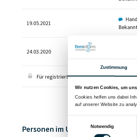
Hande
19.05.2021
Bekann
Hande
24.03.2020
Bekann
Zustimmung
Für registrierte Nutzer
Wir nutzen Cookies, um unse
Cookies helfen uns dabei Inh
auf unserer Website zu analy
Einwilligungsauswahl
Notwendig
Personen im Unternehmen